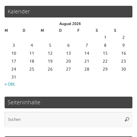
Kalender
August 2026
M
D
M
D
F
S
S
1
2
3
4
5
6
7
8
9
10
11
12
13
14
15
16
17
18
19
20
21
22
23
24
25
26
27
28
29
30
31
« Okt.
Seiteninhalte
Su
Suche
na