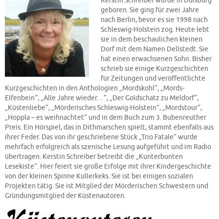
Kerstin Schreiber wurde in Duisburg
geboren. Sie ging für zwei Jahre
nach Berlin, bevor es sie 1998 nach
Schleswig-Holstein zog. Heute lebt
sie in dem beschaulichen kleinen
Dorf mit dem Namen Dellstedt. Sie
hat einen erwachsenen Sohn. Bisher
schrieb sie einige Kurzgeschichten
für Zeitungen und veröffentlichte
Kurzgeschichten in den Anthologien „Mordskohl“, „Mords-
Elfenbein“, „Alle Jahre wieder…“, „Der Goldschatz zu Meldorf“,
„Küstenliebe“, „Mörderisches Schleswig-Holstein“, „Mordstour“,
„Hoppla – es weihnachtet“ und in dem Buch zum 3. Bubenreuther
Preis. Ein Hörspiel, das in Dithmarschen spielt, stammt ebenfalls aus
ihrer Feder. Das von ihr geschriebene Stück „Trio Fatale“ wurde
mehrfach erfolgreich als szenische Lesung aufgeführt und im Radio
übertragen. Kerstin Schreiber betreibt die „Kunterbunten
Lesekiste“. Hier feiert sie große Erfolge mit ihrer Kindergeschichte
von der kleinen Spinne Kullerkeks. Sie ist bei einigen sozialen
Projekten tätig. Sie ist Mitglied der Mörderischen Schwestern und
Gründungsmitglied der Küstenautoren.