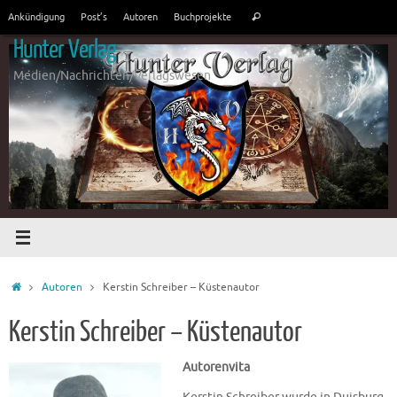
Zum
Suchen
Ankündigung
Post’s
Autoren
Buchprojekte
Suchen
Inhalt
nach:
springen
Hunter Verlag
Medien/Nachrichten/Verlagswesen
Start
Autoren
Kerstin Schreiber – Küstenautor
Kerstin Schreiber – Küstenautor
Autorenvita