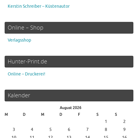
Kerstin Schreiber – Küstenautor
Online – Shop
Verlagsshop
Hunter-Print.de
Online – Druckerei!
Kalender
August 2026
M
D
M
D
F
S
S
1
2
3
4
5
6
7
8
9
10
11
12
13
14
15
16