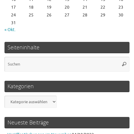
17
18
19
20
21
22
23
24
25
26
27
28
29
30
31
« Okt.
Seiteninhalte
Su
Suche
na
Kategorien
Kategorien
Neueste Beiträge