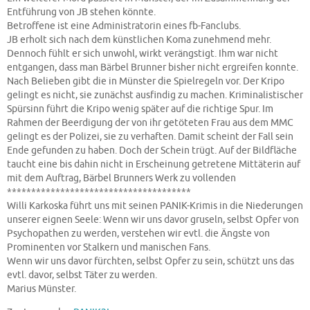
Entführung von JB stehen könnte.
Betroffene ist eine Administratorin eines fb-Fanclubs.
JB erholt sich nach dem künstlichen Koma zunehmend mehr.
Dennoch fühlt er sich unwohl, wirkt verängstigt. Ihm war nicht
entgangen, dass man Bärbel Brunner bisher nicht ergreifen konnte.
Nach Belieben gibt die in Münster die Spielregeln vor. Der Kripo
gelingt es nicht, sie zunächst ausfindig zu machen. Kriminalistischer
Spürsinn führt die Kripo wenig später auf die richtige Spur. Im
Rahmen der Beerdigung der von ihr getöteten Frau aus dem MMC
gelingt es der Polizei, sie zu verhaften. Damit scheint der Fall sein
Ende gefunden zu haben. Doch der Schein trügt. Auf der Bildfläche
taucht eine bis dahin nicht in Erscheinung getretene Mittäterin auf
mit dem Auftrag, Bärbel Brunners Werk zu vollenden
**************************************
Willi Karkoska führt uns mit seinen PANIK-Krimis in die Niederungen
unserer eignen Seele: Wenn wir uns davor gruseln, selbst Opfer von
Psychopathen zu werden, verstehen wir evtl. die Ängste von
Prominenten vor Stalkern und manischen Fans.
Wenn wir uns davor fürchten, selbst Opfer zu sein, schützt uns das
evtl. davor, selbst Täter zu werden.
Marius Münster.