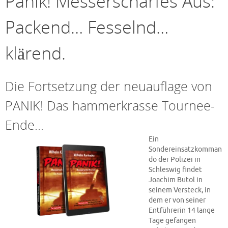
Panik! Messerscharfes Aus:
Packend… Fesselnd…
klärend.
Die Fortsetzung der neuauflage von
PANIK! Das hammerkrasse Tournee-
Ende…
Ein
Sondereinsatzkomman
do der Polizei in
Schleswig findet
Joachim Butol in
seinem Versteck, in
dem er von seiner
Entführerin 14 lange
Tage gefangen