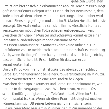
gehalten wurde. Den
Ermittlern bietet sich ein erbärmlicher Anblick. Joachim Butol liegt
gefesselt auf einer Holzpritsche. Er ist nicht bei Bewusstsein, dem
Tode näher als dem Leben. Mit einem Rettungshubschrauber wird
er nach Flensburg geflogen und dort im St. Marien Hospital intensiv
versorgt. Die Ärzte entschließen sich, ihn ins künstliche Koma zu
versetzen, um möglichen Folgeschäden entgegenzuwirken.
Zwischen der Kripo in Münster und Schleswig kommt es zu einer
intensiven länderübergreifenden Zusammenarbeit.
Im Ersten Kommissariat in Münster kehrt keine Ruhe ein. Die
Entführerin von JB meldet sich erneut. Ihre Botschaft ist eindeutig:
Auch, wenn ihr ihn gefunden habt, bedeutet das noch lange nicht,
dass er in Sicherheit ist. Er soll büßen für das, was er zu
verantworten hat .
Um die Kripo von ihrer Ernsthaftigkeit zu überzeugen, schlägt
Bärbel Brunner unerkannt bei einer Großveranstaltung im MMC zu.
Ein Schwerverletzter und eine Tote sind zu beklagen.
Zwischen der Kripo in Münster und Bärbel Brunner kommt es, wie
bereits in den vergangenen zwei Wochen zuvor, zu einem fast
schon familiär geprägten regen Telefonkontakt. Allen im Ersten
Kommissariat ist klar: Wenn wir diese Frau nicht dingfest machen
können, kann sich JB seines Lebens nicht mehr sicher sein.
Ein weiterer Mord passiert in Münster, der im Zusammenhang der