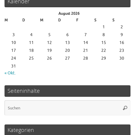
Kalender
August 2026
M
D
M
D
F
S
S
1
2
3
4
5
6
7
8
9
10
11
12
13
14
15
16
17
18
19
20
21
22
23
24
25
26
27
28
29
30
31
« Okt.
Seiteninhalte
Su
Suche
na
Kategorien