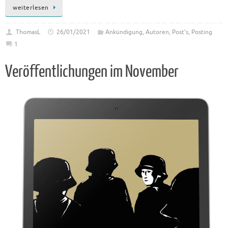
weiterlesen
ThomasL
26/01/2021
Ankündigung
,
Autoren
,
Post's
,
Posting
1
Veröffentlichungen im November