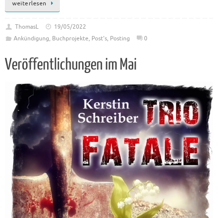
weiterlesen
ThomasL
19/05/2022
Ankündigung
,
Buchprojekte
,
Post's
,
Posting
0
Veröffentlichungen im Mai