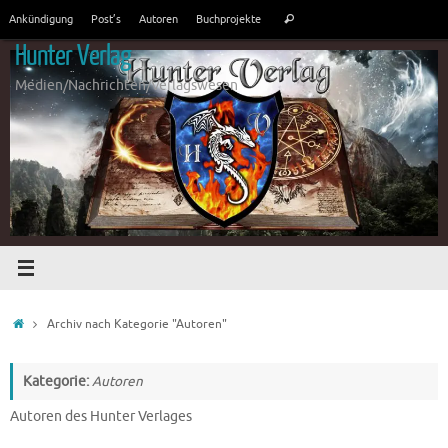
Zum
Suchen
Ankündigung
Post’s
Autoren
Buchprojekte
Suchen
Inhalt
nach:
springen
Hunter Verlag
Medien/Nachrichten/Verlagswesen
Start
Archiv nach Kategorie "Autoren"
Kategorie:
Autoren
Autoren des Hunter Verlages