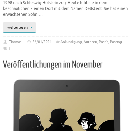
1998 nach Schleswig-Holstein zog. Heute lebt sie in dem
beschaulichen kleinen Dorf mit dem Namen Dellstedt. Sie hat einen
erwachsenen Sohn….
weiterlesen
ThomasL
26/01/2021
Ankündigung
,
Autoren
,
Post's
,
Posting
1
Veröffentlichungen im November