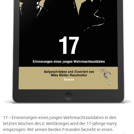
17 – Erinnerungen eines jungen Wehrmachtssoldaten In den
letzten Wochen des II. Weltkrieges wird der 17-jährige Harry
eingezogen. Mit seinen beiden Freunden bezieht er einen