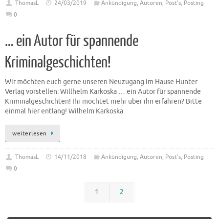
ThomasL
24/03/2019
Ankündigung
,
Autoren
,
Post's
,
Posting
0
… ein Autor für spannende
Kriminalgeschichten!
Wir möchten euch gerne unseren Neuzugang im Hause Hunter
Verlag vorstellen: Willhelm Karkoska … ein Autor für spannende
Kriminalgeschichten! Ihr möchtet mehr über ihn erfahren? Bitte
einmal hier entlang! Wilhelm Karkoska
weiterlesen
ThomasL
14/11/2018
Ankündigung
,
Autoren
,
Post's
,
Posting
0
1
2