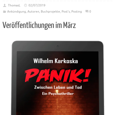
ThomasL
02/07/2019
Ankündigung
,
Autoren
,
Buchprojekte
,
Post's
,
Posting
0
Veröffentlichungen im März