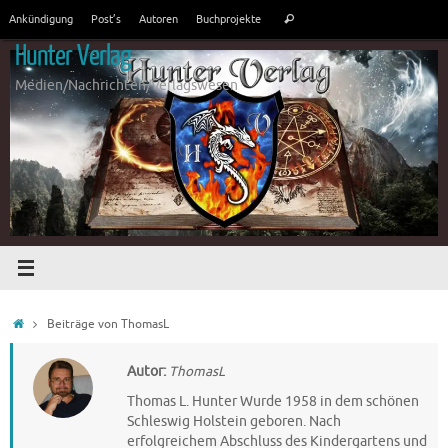
Zum
Suchen
Ankündigung
Post’s
Autoren
Buchprojekte
Suchen
Inhalt
nach:
springen
Hunter Verlag
Medien/Nachrichten/Verlagswesen
Start
Beiträge von ThomasL
Autor:
ThomasL
Thomas L. Hunter Wurde 1958 in dem schönen
Schleswig Holstein geboren. Nach
erfolgreichem Abschluss des Kindergartens und