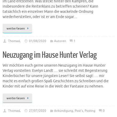
im Land entstehen. Was steckt hinter den Kämpfen, die
insbesondere die Reiterklans zu betreffen scheinen? Kann
tatsächlich ein einzelner Mann die wackelnde Ordnung
wiederherstellen, oder ist er am Ende sogar…
weiterlesen
ThomasL
01/08/2020
Autoren
1
Neuzugang im Hause Hunter Verlag
Wir möchten euch gerne unseren Neuzugang im Hause Hunter
Verlag vorstellen: Evelyn Landt … sie schreibt mit Begeisterung
Kinderbücher für unsere jüngsten Leser! Sie selbst sagt: … mir
macht es einfach großen Spaß Geschichten zu Schreiben und die
Kinder mit auf eine Reise in die Welt der Fantasie zu nehmen.
weiterlesen
ThomasL
27/07/2020
Ankündigung
,
Post's
,
Posting
0