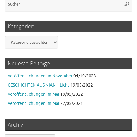
Suche
na
Kategorien
Kategorien
Neueste Beiträge
Veröffentlichungen im November
04/10/2023
GESCHICHTEN AUS NIAN – Licht
19/05/2022
Veröffentlichungen im Mai
19/05/2022
Veröffentlichungen im Mai
27/05/2021
Archiv
Archiv